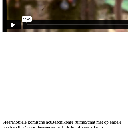
Sfeer
Mobiele komische act
Beschikbare ruime
Straat met op enkele
plaatsen 8m2 voor dansgedeelte.
Tijdsduur
4 keer 20 min